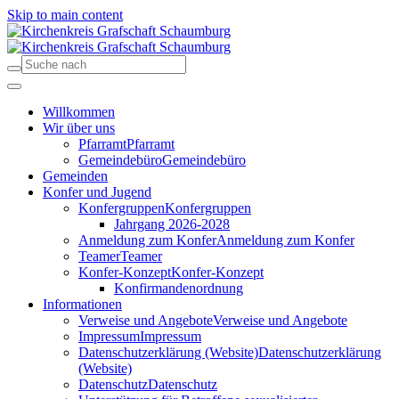
Skip to main content
Willkommen
Wir über uns
Pfarramt
Pfarramt
Gemeindebüro
Gemeindebüro
Gemeinden
Konfer und Jugend
Konfergruppen
Konfergruppen
Jahrgang 2026-2028
Anmeldung zum Konfer
Anmeldung zum Konfer
Teamer
Teamer
Konfer-Konzept
Konfer-Konzept
Konfirmandenordnung
Informationen
Verweise und Angebote
Verweise und Angebote
Impressum
Impressum
Datenschutzerklärung (Website)
Datenschutzerklärung
(Website)
Datenschutz
Datenschutz