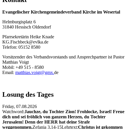
Evangelischer Kirchengemeindeverband Kirche im Wesertal
Helmburgisplatz 6
31840 Hessisch Oldendorf
Pfarrsekretärin Heike Knade
KG.Fischbeck@evlka.de
Telefon: 05152 8580
Vorsitzender des Verbandsvorstands und Ansprechpartner ist Pastor
Matthias Voigt
Mobil: +49 515 - 8580
Email:
matthias.voigt@gmx.
de
Losung des Tages
Friday,
07.08.2026
Watchword:
Jauchze, du Tochter Zion! Frohlocke, Israel! Freue
dich und sei fröhlich von ganzem Herzen, du Tochter
Jerusalem! Denn der HERR hat deine Strafe
weggenommen.
Zefanja 3,14-15
Lehrtext:
Christus ist gekommen